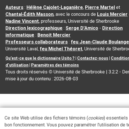
Auteurs
:
Hélène Cajolet-Laganière
,
Pierre Martel
et
Chantal‑Édith Masson
, avec le concours de
Louis Mercier
Nadine Vincent
, professeurs, Université de Sherbrooke
Direction lexicographique
:
Serge D’Amico
-
Direction
informatique
:
Benoit Mercier
Professeurs collaborateurs
:
feu Jean-Claude Boulange
Université Laval,
feu Michel Théoret
, Université de Sherbr
Qu’est-ce que le dictionnaire Usito ?
|
Contactez-nous
|
Conditio
d’utilisation
|
Paramètres des témoins
Tous droits réservés
©
Université de Sherbrooke |
3.2.2
- Der
mise à jour du contenu :
2026-08-03
Ce site Web utilise des fichiers témoins (
cookies
) essentiels
bon fonctionnement. Vous pouvez paramétrer l'utilisation de 