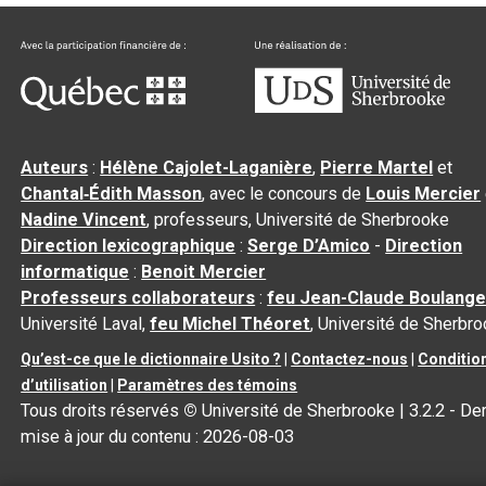
Auteurs
:
Hélène Cajolet-Laganière
,
Pierre Martel
et
Chantal‑Édith Masson
, avec le concours de
Louis Mercier
Nadine Vincent
, professeurs, Université de Sherbrooke
Direction lexicographique
:
Serge D’Amico
-
Direction
informatique
:
Benoit Mercier
Professeurs collaborateurs
:
feu Jean-Claude Boulange
Université Laval,
feu Michel Théoret
, Université de Sherbr
Qu’est-ce que le dictionnaire Usito ?
|
Contactez-nous
|
Conditio
d’utilisation
|
Paramètres des témoins
Tous droits réservés
©
Université de Sherbrooke |
3.2.2
- Der
mise à jour du contenu :
2026-08-03