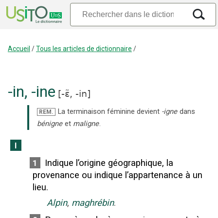
Accueil
/
Tous les articles de dictionnaire
/
-in
,
-ine
[
-ɛ̃,
-in
]
La terminaison féminine devient
-igne
dans
REM.
bénigne
et
maligne
.
I
Indique l’origine géographique, la
1
provenance ou indique l’appartenance à un
lieu.
Alpin
,
maghrébin
.