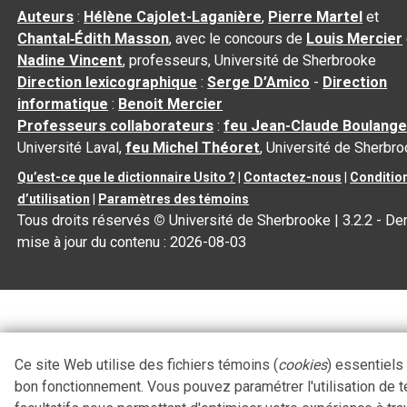
Auteurs
:
Hélène Cajolet-Laganière
,
Pierre Martel
et
Chantal‑Édith Masson
, avec le concours de
Louis Mercier
Nadine Vincent
, professeurs, Université de Sherbrooke
Direction lexicographique
:
Serge D’Amico
-
Direction
informatique
:
Benoit Mercier
Professeurs collaborateurs
:
feu Jean-Claude Boulange
Université Laval,
feu Michel Théoret
, Université de Sherbr
Qu’est-ce que le dictionnaire Usito ?
|
Contactez-nous
|
Conditio
d’utilisation
|
Paramètres des témoins
Tous droits réservés
©
Université de Sherbrooke |
3.2.2
- Der
mise à jour du contenu :
2026-08-03
Ce site Web utilise des fichiers témoins (
cookies
) essentiels
bon fonctionnement. Vous pouvez paramétrer l'utilisation de 