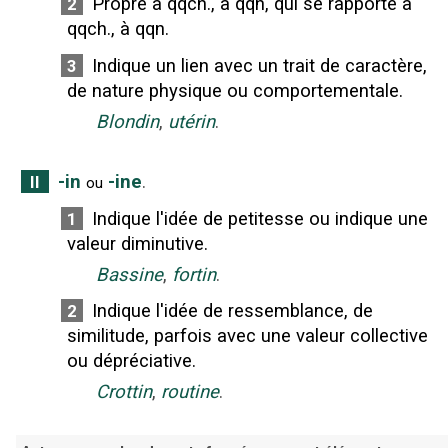
Propre à qqch., à qqn, qui se rapporte à
2
qqch., à qqn.
Indique un lien avec un trait de caractère,
3
de nature physique ou comportementale.
Blondin
,
utérin
.
-in
-ine
.
II
ou
Indique l'idée de petitesse ou indique une
1
valeur diminutive.
Bassine
,
fortin
.
Indique l'idée de ressemblance, de
2
similitude, parfois avec une valeur collective
ou dépréciative.
Crottin
,
routine
.