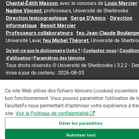
Chantal‑Édith Masson
, avec le concours de
Louis Mercier
Nadine Vincent
, professeurs, Université de Sherbrooke
Direction lexicographique
:
Serge D’Amico
-
Direction
informatique
:
Benoit Mercier
Professeurs collaborateurs
:
feu Jean-Claude Boulange
Université Laval,
feu Michel Théoret
, Université de Sherbr
Qu’est-ce que le dictionnaire Usito ?
|
Contactez-nous
|
Conditio
d’utilisation
|
Paramètres des témoins
Tous droits réservés
©
Université de Sherbrooke |
3.2.2
- Der
mise à jour du contenu :
2026-08-03
Ce site Web utilise des fichiers témoins (
cookies
) essentiels
bon fonctionnement. Vous pouvez paramétrer l'utilisation de 
facultatifs nous permettant d'optimiser votre expérience à tra
site.
Voir la Politique de confidentialité
Gérer les paramètres
Autoriser tout