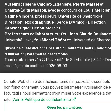
Auteurs
:
Hélène Cajolet-Laganière
,
Pierre Martel
et
Chantal‑Édith Masson
, avec le concours de
Louis Mercier
Nadine Vincent
, professeurs, Université de Sherbrooke
Direction lexicographique
:
Serge D’Amico
-
Direction
informatique
:
Benoit Mercier
Professeurs collaborateurs
:
feu Jean-Claude Boulange
Université Laval,
feu Michel Théoret
, Université de Sherbr
Qu’est-ce que le dictionnaire Usito ?
|
Contactez-nous
|
Conditio
d’utilisation
|
Paramètres des témoins
Tous droits réservés
©
Université de Sherbrooke |
3.2.2
- Der
mise à jour du contenu :
2026-08-03
Ce site Web utilise des fichiers témoins (
cookies
) essentiels
bon fonctionnement. Vous pouvez paramétrer l'utilisation de 
facultatifs nous permettant d'optimiser votre expérience à tra
site.
Voir la Politique de confidentialité
Gérer les paramètres