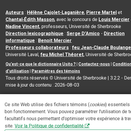
Auteurs
:
Hélène Cajolet-Laganière
,
Pierre Martel
et
Chantal‑Édith Masson
, avec le concours de
Louis Mercier
Nadine Vincent
, professeurs, Université de Sherbrooke
Direction lexicographique
:
Serge D’Amico
-
Direction
informatique
:
Benoit Mercier
Professeurs collaborateurs
:
feu Jean-Claude Boulange
Université Laval,
feu Michel Théoret
, Université de Sherbr
Qu’est-ce que le dictionnaire Usito ?
|
Contactez-nous
|
Conditio
d’utilisation
|
Paramètres des témoins
Tous droits réservés
©
Université de Sherbrooke |
3.2.2
- Der
mise à jour du contenu :
2026-08-03
Ce site Web utilise des fichiers témoins (
cookies
) essentiels
bon fonctionnement. Vous pouvez paramétrer l'utilisation de 
facultatifs nous permettant d'optimiser votre expérience à tra
site.
Voir la Politique de confidentialité