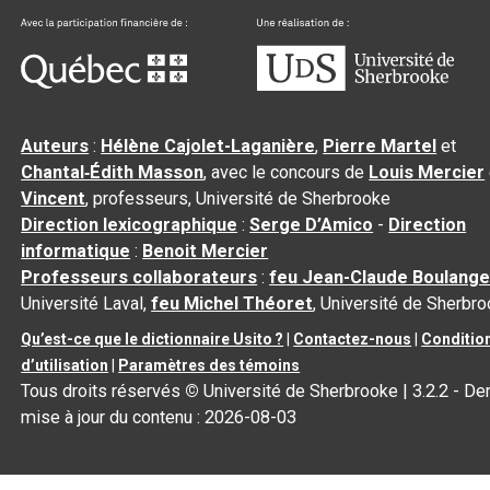
Auteurs
:
Hélène Cajolet-Laganière
,
Pierre Martel
et
Chantal‑Édith Masson
, avec le concours de
Louis Mercier
Vincent
, professeurs, Université de Sherbrooke
Direction lexicographique
:
Serge D’Amico
-
Direction
informatique
:
Benoit Mercier
Professeurs collaborateurs
:
feu Jean-Claude Boulange
Université Laval,
feu Michel Théoret
, Université de Sherbr
Qu’est-ce que le dictionnaire Usito ?
|
Contactez-nous
|
Conditio
d’utilisation
|
Paramètres des témoins
Tous droits réservés
©
Université de Sherbrooke |
3.2.2
- Der
mise à jour du contenu :
2026-08-03