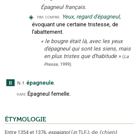
Épagneul français.
◈
Yeux, regard d’épagneul
,
par compar.
évoquant une certaine tristesse, de
l’abattement.
«
le bougre était là, avec les yeux
d'épagneul qui sont les siens, mais
en plus tristes que d'habitude
»
(
La
Presse
,
1999
).
épagneule
.
II
N.
f.
Épagneul femelle.
rare
ÉTYMOLOGIE
Entre 1354 et 1376
,
espaignol
(
in
TLF
);
de
(chien)
i