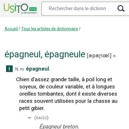
Accueil
/
Tous les articles de dictionnaire
/
épagneul
,
épagneule
[
epaɲœl
]
n.
épagneul
.
I
N.
m.
Chien d'assez grande taille, à poil long et
soyeux, de couleur variable, et à longues
oreilles tombantes, dont il existe diverses
races souvent utilisées pour la chasse au
petit gibier.
‒
(races)
Épagneul breton.