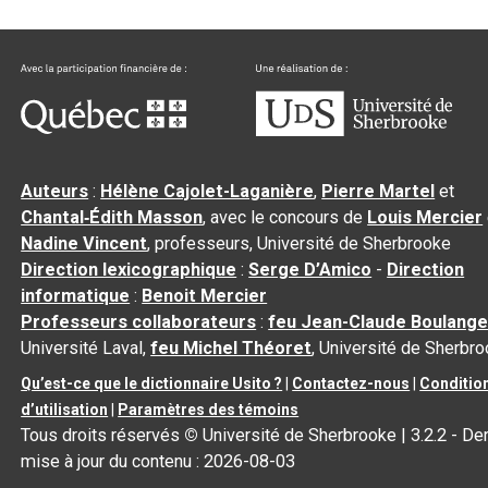
Auteurs
:
Hélène Cajolet-Laganière
,
Pierre Martel
et
Chantal‑Édith Masson
, avec le concours de
Louis Mercier
Nadine Vincent
, professeurs, Université de Sherbrooke
Direction lexicographique
:
Serge D’Amico
-
Direction
informatique
:
Benoit Mercier
Professeurs collaborateurs
:
feu Jean-Claude Boulange
Université Laval,
feu Michel Théoret
, Université de Sherbr
Qu’est-ce que le dictionnaire Usito ?
|
Contactez-nous
|
Conditio
d’utilisation
|
Paramètres des témoins
Tous droits réservés
©
Université de Sherbrooke |
3.2.2
- Der
mise à jour du contenu :
2026-08-03