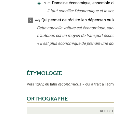
◈
Domaine économique
;
ensemble d
N.
m.
Il faut concilier l’économique et le soc
Qui permet de réduire les dépenses ou 
2
Adj.
Cette nouvelle voiture est économique, ca
L'autobus est un moyen de transport écon
«
il est plus économique de prendre une do
ÉTYMOLOGIE
Vers 1265
;
du latin
œconomicus
«
qui a trait à l'ad
ORTHOGRAPHE
ADJECT