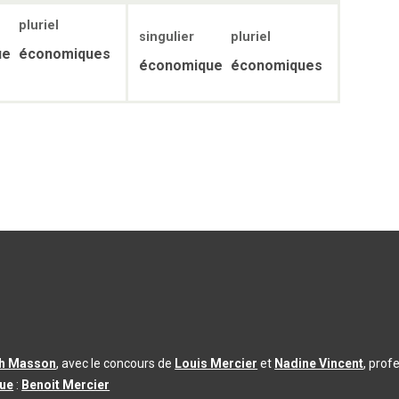
pluriel
singulier
pluriel
ue
économiques
économique
économiques
th Masson
, avec le concours de
Louis Mercier
et
Nadine Vincent
, prof
que
:
Benoit Mercier