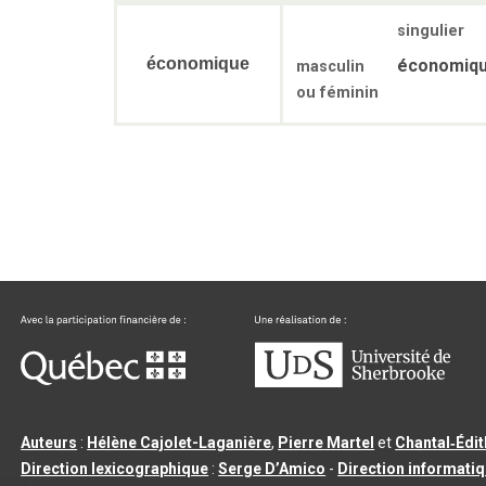
singulier
économique
économiq
masculin
ou féminin
Auteurs
:
Hélène Cajolet-Laganière
,
Pierre Martel
et
Chantal‑Édi
Direction lexicographique
:
Serge D’Amico
-
Direction informati