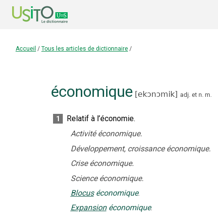
Accueil
/
Tous les articles de dictionnaire
/
économique
[
ekɔnɔmik
]
adj.
et
n.
m.
Relatif à l’économie.
1
Activité économique.
Développement, croissance économique.
Crise économique.
Science économique.
Blocus
économique
.
Expansion
économique
.