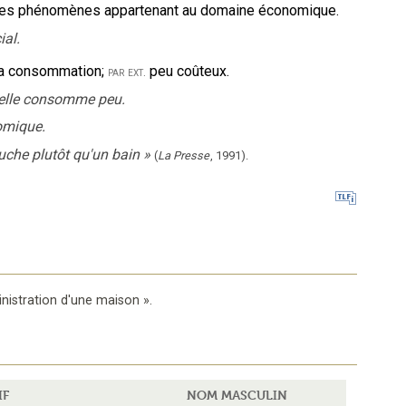
es phénomènes appartenant au domaine économique.
ial.
la consommation
;
peu coûteux.
par ext.
r elle consomme peu.
omique.
uche plutôt qu'un bain
»
(
La Presse
,
1991
).
ministration d'une maison
».
IF
NOM MASCULIN