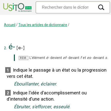
Accueil
/
Tous les articles de dictionnaire
/
é-
[
e-
]
2.
L'élément
é-
devient
ef-
devant
f
et
es-
devant
s
.
REM.
Indique le passage à un état ou la progression
1
vers cet état.
Ébouillanter
,
éclairer
.
Indique l'idée d'accomplissement ou
2
d'intensité d'une action.
Ébruiter
,
s'efforcer
,
esseulé
.