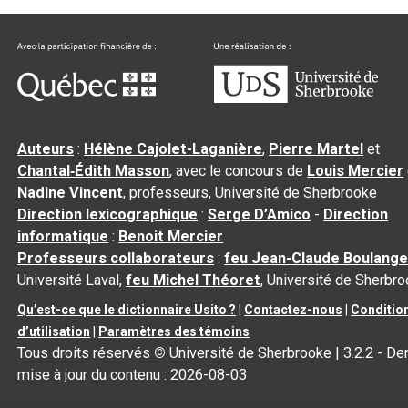
Auteurs
:
Hélène Cajolet-Laganière
,
Pierre Martel
et
Chantal‑Édith Masson
, avec le concours de
Louis Mercier
Nadine Vincent
, professeurs, Université de Sherbrooke
Direction lexicographique
:
Serge D’Amico
-
Direction
informatique
:
Benoit Mercier
Professeurs collaborateurs
:
feu Jean-Claude Boulange
Université Laval,
feu Michel Théoret
, Université de Sherbr
Qu’est-ce que le dictionnaire Usito ?
|
Contactez-nous
|
Conditio
d’utilisation
|
Paramètres des témoins
Tous droits réservés
©
Université de Sherbrooke |
3.2.2
- Der
mise à jour du contenu :
2026-08-03