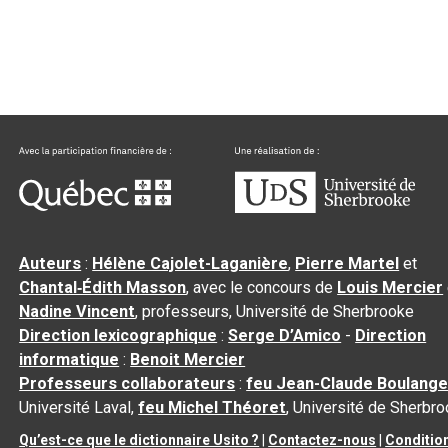
Auteurs
:
Hélène Cajolet-Laganière
,
Pierre Martel
et
Chantal‑Édith Masson
, avec le concours de
Louis Mercier
Nadine Vincent
, professeurs, Université de Sherbrooke
Direction lexicographique
:
Serge D’Amico
-
Direction
informatique
:
Benoit Mercier
Professeurs collaborateurs
:
feu Jean-Claude Boulange
Université Laval,
feu Michel Théoret
, Université de Sherbr
Qu’est-ce que le dictionnaire Usito ?
|
Contactez-nous
|
Conditio