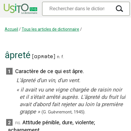
Accueil
/
Tous les articles de dictionnaire
/
âpreté
[
ɑpʀəte
]
n.
f.
Caractère de ce qui est âpre.
1
L'âpreté d'un vin, d'un vent.
«
il avait vu une vigne chargée de raisin noir
et il s'était arrêté auprès. L'âpreté du fruit lui
avait d'abord fait rejeter au loin la première
grappe
»
(G. Guèvremont,
1945).
Attitude pénible, dure, violente
;
2
fig.
acharnement.