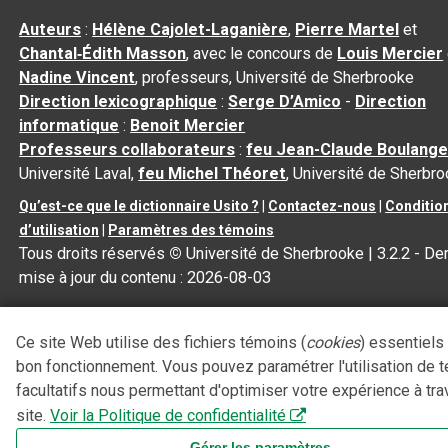
Auteurs
:
Hélène Cajolet-Laganière
,
Pierre Martel
et
Chantal‑Édith Masson
, avec le concours de
Louis Mercier
Nadine Vincent
, professeurs, Université de Sherbrooke
Direction lexicographique
:
Serge D’Amico
-
Direction
informatique
:
Benoit Mercier
Professeurs collaborateurs
:
feu Jean-Claude Boulange
Université Laval,
feu Michel Théoret
, Université de Sherbr
Qu’est-ce que le dictionnaire Usito ?
|
Contactez-nous
|
Conditio
d’utilisation
|
Paramètres des témoins
Tous droits réservés
©
Université de Sherbrooke |
3.2.2
- Der
mise à jour du contenu :
2026-08-03
Ce site Web utilise des fichiers témoins (
cookies
) essentiels
bon fonctionnement. Vous pouvez paramétrer l'utilisation de 
facultatifs nous permettant d'optimiser votre expérience à tra
site.
Voir la Politique de confidentialité
Gérer les paramètres