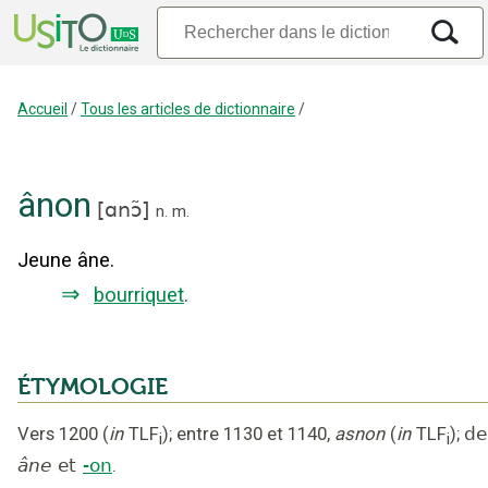
Accueil
/
Tous les articles de dictionnaire
/
ânon
[
ɑnɔ̃
]
n.
m.
Jeune âne.
⇒
bourriquet
.
ÉTYMOLOGIE
Vers 1200
(
in
TLF
);
entre 1130 et 1140
,
asnon
(
in
TLF
);
de
i
i
âne
et
-on
.