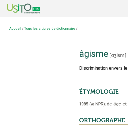
Accueil
/
Tous les articles de dictionnaire
/
âgisme
[
ɑʒism
]
Discrimination envers l
ÉTYMOLOGIE
1985
(
in
NPR
);
de
âge
et
ORTHOGRAPHE