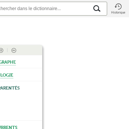
Historique
graphe
logie
parentés
rrents