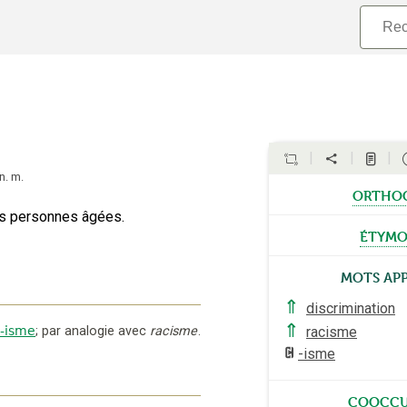
n.
m.
ortho
es personnes âgées.
étymo
Mots ap
⇑
discrimination
⇑
racisme
-isme
;
par analogie avec
racisme
.
-isme
cooccu