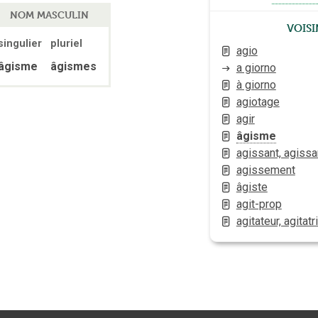
NOM MASCULIN
Vois
singulier
pluriel
agio
âgisme
âgismes
a giorno
à giorno
agiotage
agir
âgisme
agissant, agissa
agissement
âgiste
agit-prop
agitateur, agitatr