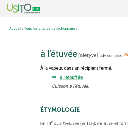
Accueil
/
Tous les articles de dictionnaire
/
à l'
étuvée
[
aletyve
]
adv. complexe
À la vapeur, dans un récipient fermé.
⇒
à l'étouffée
.
Cuisson à l'étuvée.
ÉTYMOLOGIE
e
Fin 14
s.
,
a l’estuvee
(
in
TLF
);
de
à
,
la
et for
i