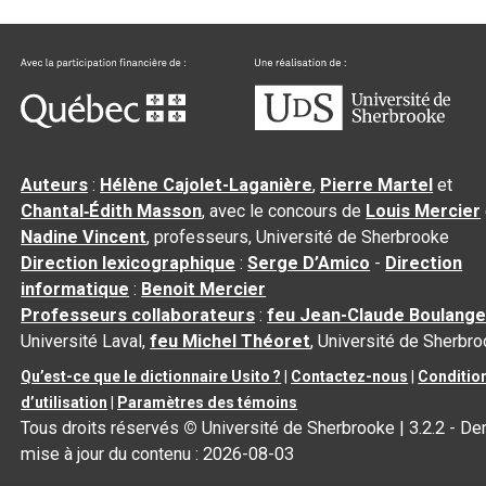
Auteurs
:
Hélène Cajolet-Laganière
,
Pierre Martel
et
Chantal‑Édith Masson
, avec le concours de
Louis Mercier
Nadine Vincent
, professeurs, Université de Sherbrooke
Direction lexicographique
:
Serge D’Amico
-
Direction
informatique
:
Benoit Mercier
Professeurs collaborateurs
:
feu Jean-Claude Boulange
Université Laval,
feu Michel Théoret
, Université de Sherbr
Qu’est-ce que le dictionnaire Usito ?
|
Contactez-nous
|
Conditio
d’utilisation
|
Paramètres des témoins
Tous droits réservés
©
Université de Sherbrooke |
3.2.2
- Der
mise à jour du contenu :
2026-08-03