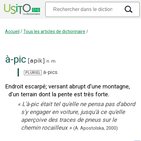
Accueil
/
Tous les articles de dictionnaire
/
à-pic
[
apik
]
n.
m.
à-pics
.
PLURIEL
Endroit escarpé
;
versant abrupt d'une montagne,
d'un terrain dont la pente est très forte.
«
L'à-pic était tel qu'elle ne pensa pas d'abord
s'y engager en voiture, jusqu'à ce qu'elle
aperçoive des traces de pneus sur le
chemin rocailleux
»
(A. Apostolska,
2000).