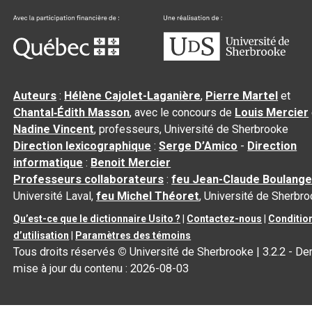
Auteurs
:
Hélène Cajolet-Laganière
,
Pierre Martel
et
Chantal‑Édith Masson
, avec le concours de
Louis Mercier
Nadine Vincent
, professeurs, Université de Sherbrooke
Direction lexicographique
:
Serge D’Amico
-
Direction
informatique
:
Benoit Mercier
Professeurs collaborateurs
:
feu Jean-Claude Boulange
Université Laval,
feu Michel Théoret
, Université de Sherbr
Qu’est-ce que le dictionnaire Usito ?
|
Contactez-nous
|
Conditio
d’utilisation
|
Paramètres des témoins
Tous droits réservés
©
Université de Sherbrooke |
3.2.2
- Der
mise à jour du contenu :
2026-08-03