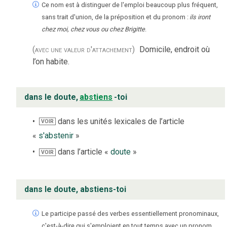
Ce nom est à distinguer de l'emploi beaucoup plus fréquent,
sans trait d'union, de la préposition et du pronom :
ils iront
chez moi, chez vous ou chez Brigitte
.
(avec une valeur d'attachement)
Domicile, endroit où
l’on habite.
dans le doute,
abstiens
-toi
dans les unités lexicales de l’article
VOIR
«
s'abstenir
»
dans l’article «
doute
»
VOIR
dans le doute, abstiens-toi
Le participe passé des verbes essentiellement pronominaux,
c'est-à-dire qui s'emploient en tout temps avec un pronom