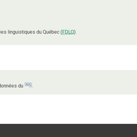
es linguistiques du Québec (
FDLQ
).
s données du
.