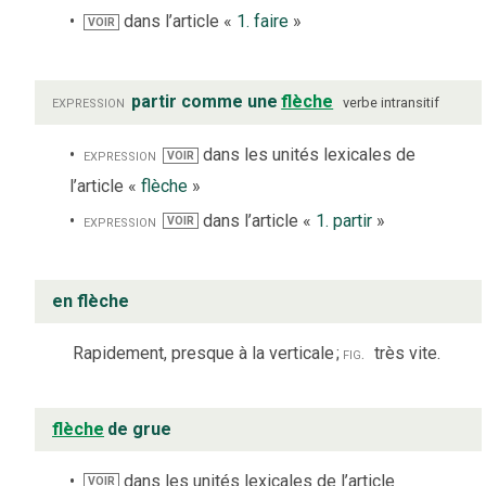
dans l’article «
1. faire
»
VOIR
expression
partir comme une
flèche
verbe
intransitif
expression
dans les unités lexicales de
VOIR
l’article «
flèche
»
expression
dans l’article «
1. partir
»
VOIR
en flèche
Rapidement, presque à la verticale
;
fig.
très vite.
flèche
de grue
dans les unités lexicales de l’article
VOIR