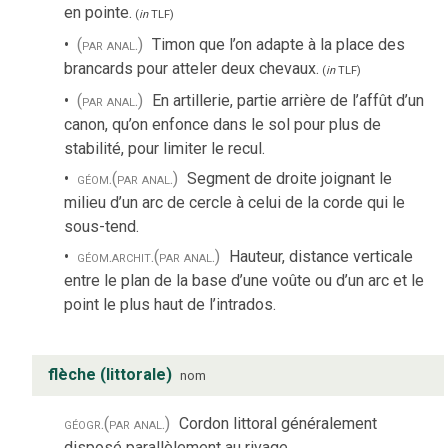
en pointe.
(
in
TLF
)
(par anal.)
Timon que l’on adapte à la place des
brancards pour atteler deux chevaux.
(
in
TLF
)
(par anal.)
En artillerie, partie arrière de l’affût d’un
canon, qu’on enfonce dans le sol pour plus de
stabilité, pour limiter le recul.
géom.
(par anal.)
Segment de droite joignant le
milieu d’un arc de cercle à celui de la corde qui le
sous-tend.
géom.
archit.
(par anal.)
Hauteur, distance verticale
entre le plan de la base d’une voûte ou d’un arc et le
point le plus haut de l’intrados.
flèche (littorale)
nom
géogr.
(par anal.)
Cordon littoral généralement
disposé parallèlement au rivage.