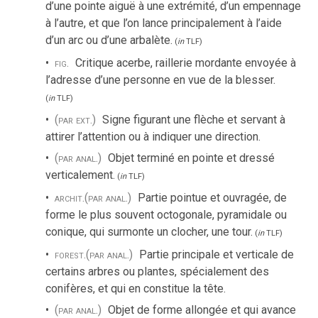
d’une pointe aiguë à une extrémité, d’un empennage
à l’autre, et que l’on lance principalement à l’aide
d’un arc ou d’une arbalète.
(
in
TLF
)
fig.
Critique acerbe, raillerie mordante envoyée à
l’adresse d’une personne en vue de la blesser.
(
in
TLF
)
(par ext.)
Signe figurant une flèche et servant à
attirer l’attention ou à indiquer une direction.
(par anal.)
Objet terminé en pointe et dressé
verticalement.
(
in
TLF
)
archit.
(par anal.)
Partie pointue et ouvragée, de
forme le plus souvent octogonale, pyramidale ou
conique, qui surmonte un clocher, une tour.
(
in
TLF
)
forest.
(par anal.)
Partie principale et verticale de
certains arbres ou plantes, spécialement des
conifères, et qui en constitue la tête.
(par anal.)
Objet de forme allongée et qui avance