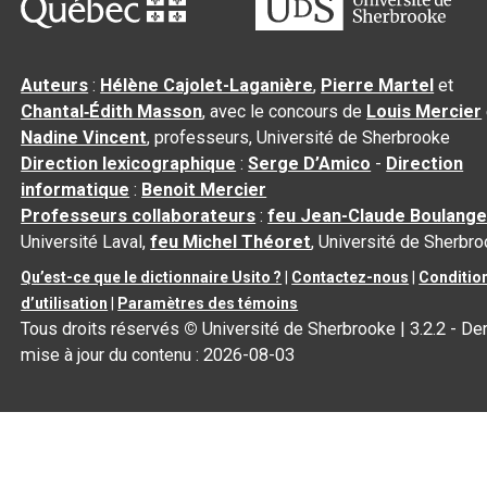
Auteurs
:
Hélène Cajolet-Laganière
,
Pierre Martel
et
Chantal‑Édith Masson
, avec le concours de
Louis Mercier
Nadine Vincent
, professeurs, Université de Sherbrooke
Direction lexicographique
:
Serge D’Amico
-
Direction
informatique
:
Benoit Mercier
Professeurs collaborateurs
:
feu Jean-Claude Boulange
Université Laval,
feu Michel Théoret
, Université de Sherbr
Qu’est-ce que le dictionnaire Usito ?
|
Contactez-nous
|
Conditio
d’utilisation
|
Paramètres des témoins
Tous droits réservés
©
Université de Sherbrooke |
3.2.2
- Der
mise à jour du contenu :
2026-08-03