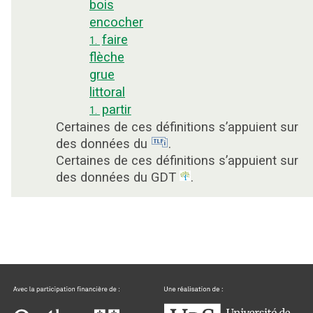
bois
encocher
faire
1.
flèche
grue
littoral
partir
1.
Certaines de ces définitions s’appuient sur
des données du
.
Certaines de ces définitions s’appuient sur
des données du GDT
.