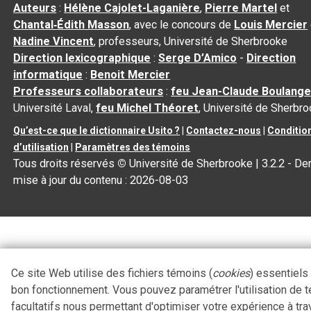
Auteurs
:
Hélène Cajolet-Laganière
,
Pierre Martel
et
Chantal‑Édith Masson
, avec le concours de
Louis Mercier
Nadine Vincent
, professeurs, Université de Sherbrooke
Direction lexicographique
:
Serge D’Amico
-
Direction
informatique
:
Benoit Mercier
Professeurs collaborateurs
:
feu Jean-Claude Boulange
Université Laval,
feu Michel Théoret
, Université de Sherbr
Qu’est-ce que le dictionnaire Usito ?
|
Contactez-nous
|
Conditio
d’utilisation
|
Paramètres des témoins
Tous droits réservés
©
Université de Sherbrooke |
3.2.2
- Der
mise à jour du contenu :
2026-08-03
Ce site Web utilise des fichiers témoins (
cookies
) essentiels
bon fonctionnement. Vous pouvez paramétrer l'utilisation de 
facultatifs nous permettant d'optimiser votre expérience à tra