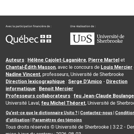
Auteurs
:
Hélène Cajolet-Laganière
,
Pierre Martel
et
Chantal‑Édith Masson
, avec le concours de
Louis Mercier
Nadine Vincent
, professeurs, Université de Sherbrooke
Direction lexicographique
:
Serge D’Amico
-
Direction
informatique
:
Benoit Mercier
Professeurs collaborateurs
:
feu Jean-Claude Boulange
Université Laval,
feu Michel Théoret
, Université de Sherbr
Qu’est-ce que le dictionnaire Usito ?
|
Contactez-nous
|
Conditio
d’utilisation
|
Paramètres des témoins
Tous droits réservés
©
Université de Sherbrooke |
3.2.2
- Der