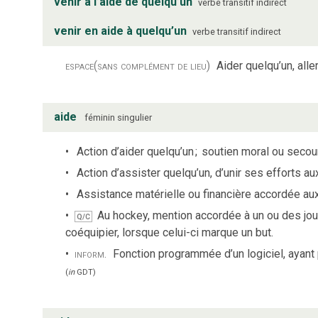
venir à l’aide de quelqu’un
verbe
transitif indirect
venir en aide à quelqu’un
verbe
transitif indirect
espace
(sans complément de lieu)
Aider quelqu’un, alle
aide
féminin
singulier
Action d’aider quelqu’un
;
soutien moral ou secour
Action d’assister quelqu’un, d’unir ses efforts au
Assistance matérielle ou financière accordée a
Au hockey, mention accordée à un ou des joue
Q/C
coéquipier, lorsque celui-ci marque un but.
inform.
Fonction programmée d’un logiciel, ayant po
(
in
GDT
)