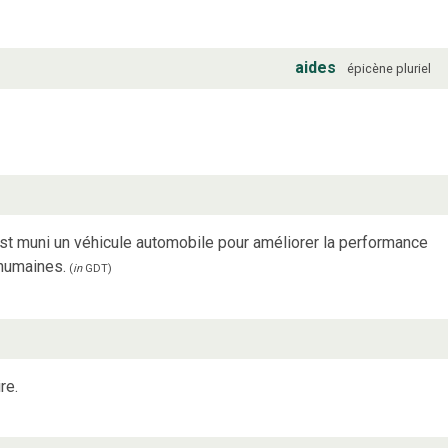
aides
épicène
pluriel
est muni un véhicule automobile pour améliorer la performance
 humaines.
(
in
GDT
)
re.