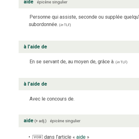
aide
épicène
singulier
Personne qui assiste, seconde ou supplée quelqu’un 
subordonnée.
(
in
TLF
)
à l’aide de
En se servant de, au moyen de, grâce à.
(
in
TLF
)
à l’aide de
Avec le concours de.
aide
+ adj.
épicène
singulier
dans l’article «
aide
»
VOIR