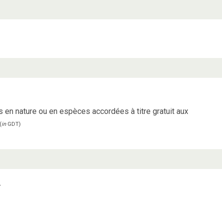
en nature ou en espèces accordées à titre gratuit aux
(
in
GDT
)
»