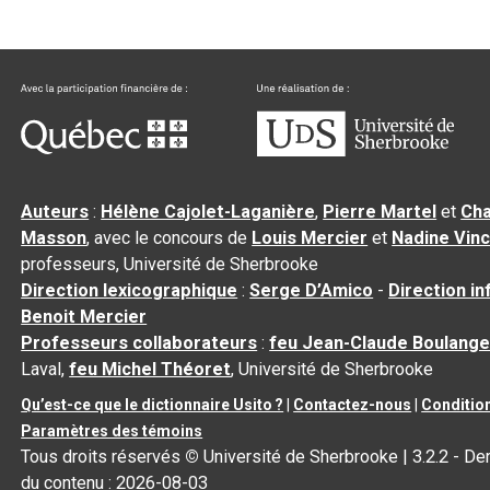
Auteurs
:
Hélène Cajolet-Laganière
,
Pierre Martel
et
Cha
Masson
, avec le concours de
Louis Mercier
et
Nadine Vin
professeurs, Université de Sherbrooke
Direction lexicographique
:
Serge D’Amico
-
Direction i
Benoit Mercier
Professeurs collaborateurs
:
feu Jean-Claude Boulange
Laval,
feu Michel Théoret
, Université de Sherbrooke
Qu’est-ce que le dictionnaire Usito ?
|
Contactez-nous
|
Condition
Paramètres des témoins
Tous droits réservés
©
Université de Sherbrooke |
3.2.2
- Der
du contenu :
2026-08-03