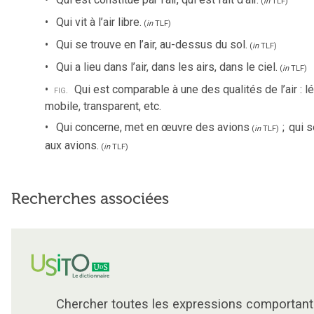
(
in
TLF
)
Qui vit à l’air libre.
(
in
TLF
)
Qui se trouve en l’air, au-dessus du sol.
(
in
TLF
)
Qui a lieu dans l’air, dans les airs, dans le ciel.
(
in
TLF
)
fig.
Qui est comparable à une des qualités de l’air : lé
mobile, transparent, etc.
Qui concerne, met en œuvre des avions
;
qui s
(
in
TLF
)
aux avions.
(
in
TLF
)
Recherches associées
Chercher toutes les expressions comportant