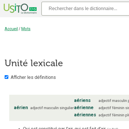
Accueil
/
Mots
Unité lexicale
Afficher les définitions
aériens
adjectif
masculin
aérien
aérienne
adjectif
masculin
singulier
adjectif
féminin
si
aériennes
adjectif
féminin
pl
Qui est constitué par l’air, qui est fait d’air.