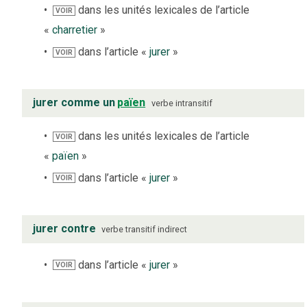
dans les unités lexicales de l’article
VOIR
«
charretier
»
dans l’article «
jurer
»
VOIR
jurer comme un
païen
verbe
intransitif
dans les unités lexicales de l’article
VOIR
«
païen
»
dans l’article «
jurer
»
VOIR
jurer contre
verbe
transitif indirect
dans l’article «
jurer
»
VOIR