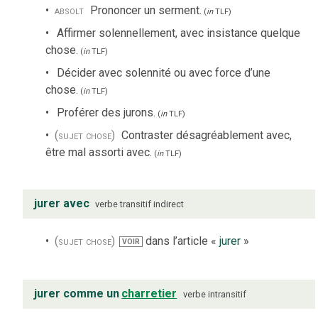
absolt
Prononcer un serment.
(
in
TLF
)
Affirmer solennellement, avec insistance quelque
chose.
(
in
TLF
)
Décider avec solennité ou avec force d’une
chose.
(
in
TLF
)
Proférer des jurons.
(
in
TLF
)
(sujet chose)
Contraster désagréablement avec,
être mal assorti avec.
(
in
TLF
)
jurer avec
verbe
transitif indirect
(sujet chose)
dans l’article «
jurer
»
VOIR
jurer comme un
charretier
verbe
intransitif