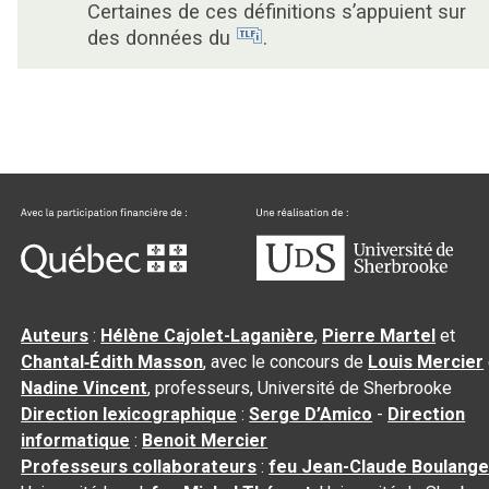
Certaines de ces définitions s’appuient sur
des données du
.
Auteurs
:
Hélène Cajolet-Laganière
,
Pierre Martel
et
Chantal‑Édith Masson
, avec le concours de
Louis Mercier
Nadine Vincent
, professeurs, Université de Sherbrooke
Direction lexicographique
:
Serge D’Amico
-
Direction
informatique
:
Benoit Mercier
Professeurs collaborateurs
:
feu Jean-Claude Boulange