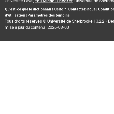
Université Laval,
feu Michel Théoret
, Université de Sherbr
Qu’est-ce que le dictionnaire Usito ?
|
Contactez-nous
|
Conditio
d’utilisation
|
Paramètres des témoins
Tous droits réservés
©
Université de Sherbrooke |
3.2.2
- Der
mise à jour du contenu :
2026-08-03