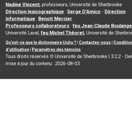
Nadine Vincent
, professeurs, Université de Sherbrooke
Direction lexicographique
:
Serge D’Amico
-
Direction
informatique
:
Benoit Mercier
Professeurs collaborateurs
:
feu Jean-Claude Boulange
Université Laval,
feu Michel Théoret
, Université de Sherbr
Qu’est-ce que le dictionnaire Usito ?
|
Contactez-nous
|
Conditio
d’utilisation
|
Paramètres des témoins
Tous droits réservés
©
Université de Sherbrooke |
3.2.2
- Der
mise à jour du contenu :
2026-08-03