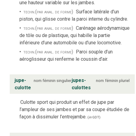
une hauteur variable sur les jambes.
techn.
(par anal. de forme)
Surface latérale d’un
piston, qui glisse contre la paroi interne du cylindre.
techn.
(par anal. de forme)
Carénage aérodynamique
de tôle ou de plastique, qui habille la partie
inférieure d’une automobile ou d’une locomotive.
techn.
(par anal. de forme)
Paroi souple d’un
aéroglisseur qui renferme le coussin d’air.
jupe-
jupes-
nom
féminin
singulier
nom
féminin
pluriel
culotte
culottes
Culotte sport qui produit un effet de jupe par
l’ampleur de ses jambes et par sa coupe étudiée de
façon à dissimuler l’entrejambe.
(
in
GDT
)