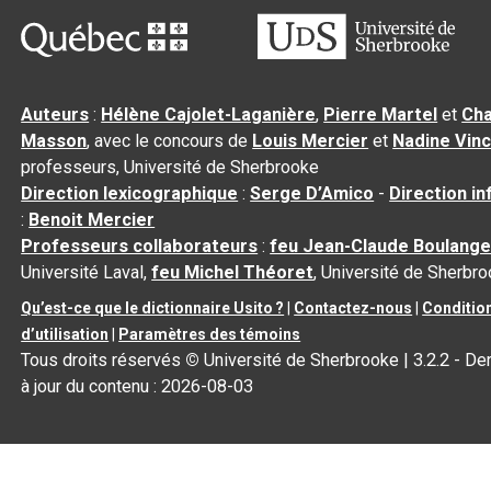
Auteurs
:
Hélène Cajolet-Laganière
,
Pierre Martel
et
Cha
Masson
, avec le concours de
Louis Mercier
et
Nadine Vin
professeurs, Université de Sherbrooke
Direction lexicographique
:
Serge D’Amico
-
Direction i
:
Benoit Mercier
Professeurs collaborateurs
:
feu Jean-Claude Boulange
Université Laval,
feu Michel Théoret
, Université de Sherbr
Qu’est-ce que le dictionnaire Usito ?
|
Contactez-nous
|
Conditio
d’utilisation
|
Paramètres des témoins
Tous droits réservés
©
Université de Sherbrooke |
3.2.2
- De
à jour du contenu :
2026-08-03