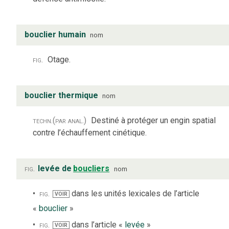
bouclier humain
nom
fig.
Otage.
bouclier thermique
nom
techn.
(par anal.)
Destiné à protéger un engin spatial
contre l’échauffement cinétique.
fig.
levée de
boucliers
nom
fig.
dans les unités lexicales de l’article
VOIR
«
bouclier
»
fig.
dans l’article «
levée
»
VOIR