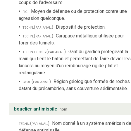
coups de l’adversaire.
fig.
Moyen de défense ou de protection contre une
agression quelconque.
techn.
(par anal.)
Dispositif de protection.
techn.
(par anal.)
Carapace métallique utilisée pour
forer des tunnels.
techn.
hockey
(par anal.)
Gant du gardien protégeant la
main qui tient le bâton et permettant de faire dévier les
lancers au moyen d’un rembourrage rigide plat et
rectangulaire.
géol.
(par anal.)
Région géologique formée de roches
datant du précambrien, sans couverture sédimentaire.
bouclier antimissile
nom
techn.
(par anal.)
Nom donné à un système américain d
défense antimissile.