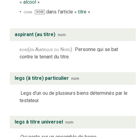
«
alcool
»
chim.
dans l’article «
titre
»
VOIR
aspirant (au titre)
nom
boxe
(en Amérique du Nord)
Personne qui se bat
contre le tenant du titre.
legs (à titre) particulier
nom
Legs d’un ou de plusieurs biens déterminés par le
testateur.
legs à titre universel
nom
Qui porte sur un ensemble de biens.