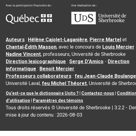
Auteurs
:
Hélène Cajolet-Laganière
,
Pierre Martel
et
Chantal‑Édith Masson
, avec le concours de
Louis Mercier
Nadine Vincent
, professeurs, Université de Sherbrooke
Direction lexicographique
:
Serge D’Amico
-
Direction
informatique
:
Benoit Mercier
Professeurs collaborateurs
:
feu Jean-Claude Boulange
Université Laval,
feu Michel Théoret
, Université de Sherbr
Qu’est-ce que le dictionnaire Usito ?
|
Contactez-nous
|
Conditio
d’utilisation
|
Paramètres des témoins
Tous droits réservés
©
Université de Sherbrooke |
3.2.2
- Der
mise à jour du contenu :
2026-08-03