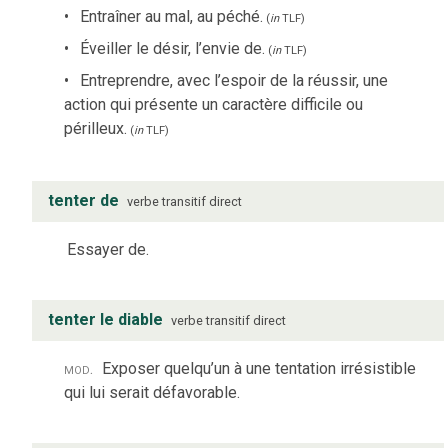
Entraîner au mal, au péché.
(
in
TLF
)
Éveiller le désir, l’envie de.
(
in
TLF
)
Entreprendre, avec l’espoir de la réussir, une
action qui présente un caractère difficile ou
périlleux.
(
in
TLF
)
tenter de
verbe
transitif direct
Essayer de.
tenter le diable
verbe
transitif direct
mod.
Exposer quelqu’un à une tentation irrésistible
qui lui serait défavorable.