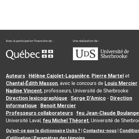
Auteurs
:
Hélène Cajolet-Laganière
,
Pierre Martel
et
Chantal‑Édith Masson
, avec le concours de
Louis Mercier
Nadine Vincent
, professeurs, Université de Sherbrooke
Direction lexicographique
:
Serge D’Amico
-
Direction
informatique
:
Benoit Mercier
Professeurs collaborateurs
:
feu Jean-Claude Boulange
Université Laval,
feu Michel Théoret
, Université de Sherbr
Qu’est-ce que le dictionnaire Usito ?
|
Contactez-nous
|
Conditio
d’utilisation
|
Paramètres des témoins