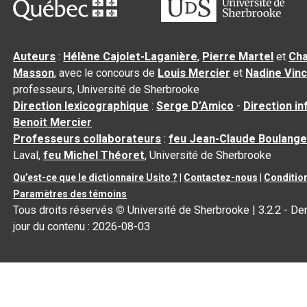
Auteurs
:
Hélène Cajolet-Laganière
,
Pierre Martel
et
Cha
Masson
, avec le concours de
Louis Mercier
et
Nadine Vin
professeurs, Université de Sherbrooke
Direction lexicographique
:
Serge D’Amico
-
Direction i
Benoit Mercier
Professeurs collaborateurs
:
feu Jean-Claude Boulange
Laval,
feu Michel Théoret
, Université de Sherbrooke
Qu’est-ce que le dictionnaire Usito ?
|
Contactez-nous
|
Condition
Paramètres des témoins
Tous droits réservés
©
Université de Sherbrooke |
3.2.2
- Der
jour du contenu :
2026-08-03