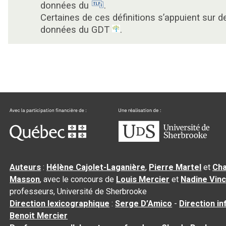
données du
.
Certaines de ces définitions s’appuient sur d
données du GDT
.
Auteurs
:
Hélène Cajolet-Laganière
,
Pierre Martel
et
Cha
Masson
, avec le concours de
Louis Mercier
et
Nadine Vin
professeurs, Université de Sherbrooke
Direction lexicographique
:
Serge D’Amico
-
Direction i
Benoit Mercier