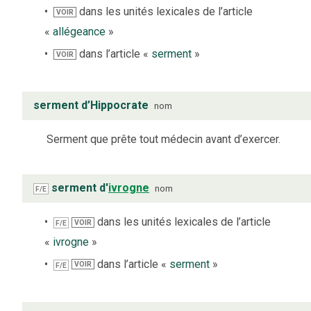
dans les unités lexicales de l’article
VOIR
«
allégeance
»
dans l’article «
serment
»
VOIR
serment d’Hippocrate
nom
Serment que prête tout médecin avant d’exercer.
serment d'
ivrogne
nom
F/E
dans les unités lexicales de l’article
VOIR
F/E
«
ivrogne
»
dans l’article «
serment
»
VOIR
F/E