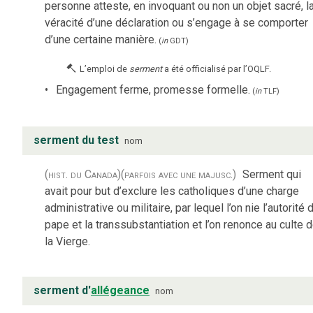
personne atteste, en invoquant ou non un objet sacré, l
véracité d’une déclaration ou s’engage à se comporter
d’une certaine manière.
(
in
GDT
)
L’emploi de
serment
a été officialisé par l’OQLF.
Engagement ferme, promesse formelle.
(
in
TLF
)
serment du test
nom
(hist. du Canada)
(parfois avec une majusc.)
Serment qui
avait pour but d’exclure les catholiques d’une charge
administrative ou militaire, par lequel l’on nie l’autorité 
pape et la transsubstantiation et l’on renonce au culte 
la Vierge.
serment d'
allégeance
nom