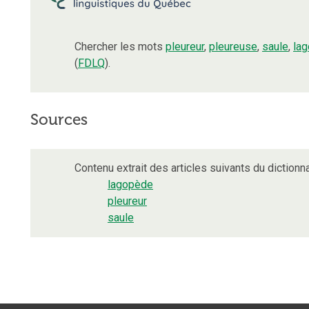
Chercher les mots
pleureur
,
pleureuse
,
saule
,
la
(
FDLQ
).
Sources
Contenu extrait des articles suivants du dictionna
lagopède
pleureur
saule