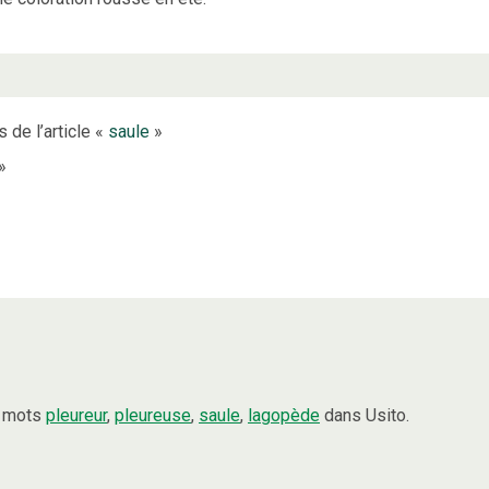
 de l’article «
saule
»
»
s mots
pleureur
,
pleureuse
,
saule
,
lagopède
dans Usito.