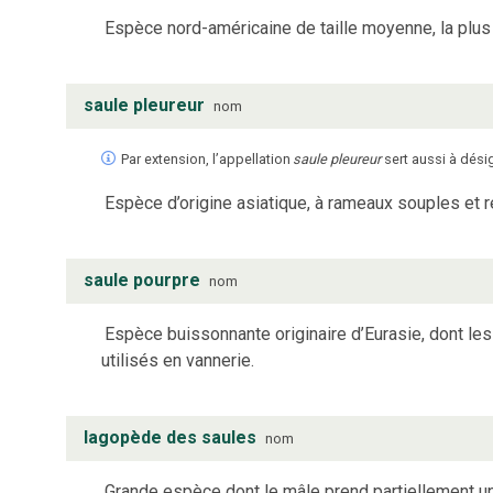
Espèce nord-américaine de taille moyenne, la plu
saule pleureur
nom
Par extension, l’appellation
saule pleureur
sert aussi à dési
Espèce d’origine asiatique, à rameaux souples et
saule pourpre
nom
Espèce buissonnante originaire d’Eurasie, dont les
utilisés en vannerie.
lagopède des saules
nom
Grande espèce dont le mâle prend partiellement un