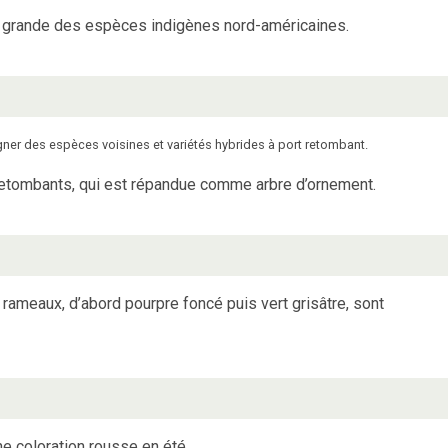
s grande des espèces indigènes nord-américaines.
gner des espèces voisines et variétés hybrides à port retombant.
 retombants, qui est répandue comme arbre d’ornement.
 rameaux, d’abord pourpre foncé puis vert grisâtre, sont
e coloration rousse en été.