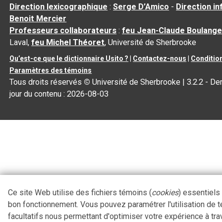
Direction lexicographique
:
Serge D’Amico
-
Direction i
Benoit Mercier
Professeurs collaborateurs
:
feu Jean-Claude Boulange
Laval,
feu Michel Théoret
, Université de Sherbrooke
Qu’est-ce que le dictionnaire Usito ?
|
Contactez-nous
|
Condition
Paramètres des témoins
Tous droits réservés
©
Université de Sherbrooke |
3.2.2
- Der
jour du contenu :
2026-08-03
Ce site Web utilise des fichiers témoins (
cookies
) essentiels
bon fonctionnement. Vous pouvez paramétrer l'utilisation de 
facultatifs nous permettant d'optimiser votre expérience à tra