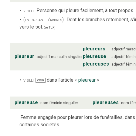
vieilli
Personne qui pleure facilement, à tout propos.
(en parlant d'arbres)
Dont les branches retombent, s’i
vers le sol.
(
in
TLF
)
pleureurs
adjectif
mascu
pleureur
pleureuse
adjectif
masculin
singulier
adjectif
fémin
pleureuses
adjectif
fémin
vieilli
dans l’article «
pleureur
»
VOIR
pleureuse
pleureuses
nom
féminin
singulier
nom
fém
Femme engagée pour pleurer lors de funérailles, dans
certaines sociétés.