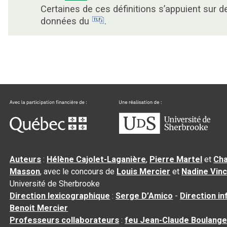
Certaines de ces définitions s’appuient sur d
données du
.
Auteurs
:
Hélène Cajolet-Laganière
,
Pierre Martel
et
Cha
Masson
, avec le concours de
Louis Mercier
et
Nadine Vin
Université de Sherbrooke
Direction lexicographique
:
Serge D’Amico
-
Direction i
Benoit Mercier
Professeurs collaborateurs
:
feu Jean-Claude Boulange