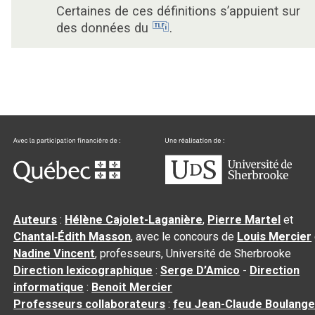
Certaines de ces définitions s’appuient sur
des données du
.
Auteurs
:
Hélène Cajolet-Laganière
,
Pierre Martel
et
Chantal‑Édith Masson
, avec le concours de
Louis Mercier
Nadine Vincent
, professeurs, Université de Sherbrooke
Direction lexicographique
:
Serge D’Amico
-
Direction
informatique
:
Benoit Mercier
Professeurs collaborateurs
:
feu Jean-Claude Boulange