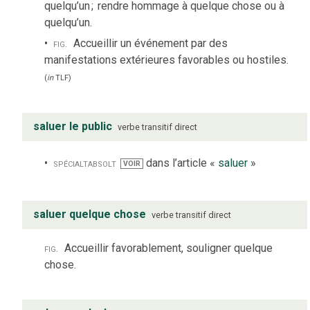
quelqu’un
;
rendre hommage à quelque chose ou à
quelqu’un.
fig.
Accueillir un événement par des
manifestations extérieures favorables ou hostiles.
(
in
TLF
)
saluer le public
verbe
transitif direct
spécialt
absolt
dans l’article «
saluer
»
VOIR
saluer quelque chose
verbe
transitif direct
fig.
Accueillir favorablement, souligner quelque
chose.