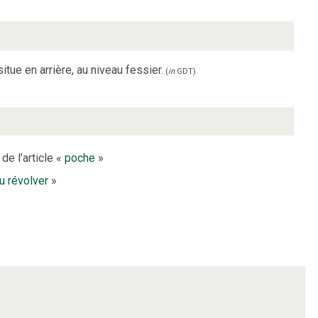
tue en arrière, au niveau fessier.
(
in
GDT
)
de l’article «
poche
»
u révolver
»