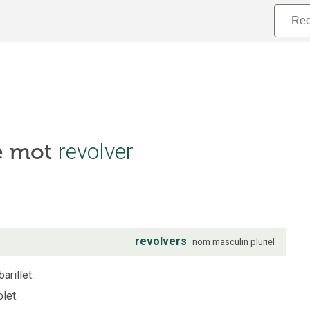
revolver
le mot
revolvers
nom
masculin
pluriel
arillet.
let.