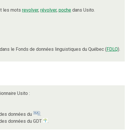
nt les mots
revolver
,
révolver
,
poche
dans Usito.
dans le Fonds de données linguistiques du Québec (
FDLQ
).
ionnaire Usito :
r des données du
.
ur des données du GDT
.