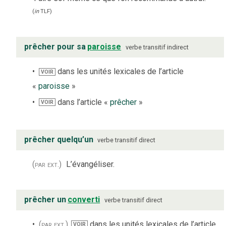
(
in
TLF
)
prêcher pour sa
paroisse
verbe
transitif indirect
dans les unités lexicales de l’article
VOIR
«
paroisse
»
dans l’article «
prêcher
»
VOIR
prêcher quelqu’un
verbe
transitif direct
(par ext.)
L’évangéliser.
prêcher un
converti
verbe
transitif direct
(par ext.)
dans les unités lexicales de l’article
VOIR