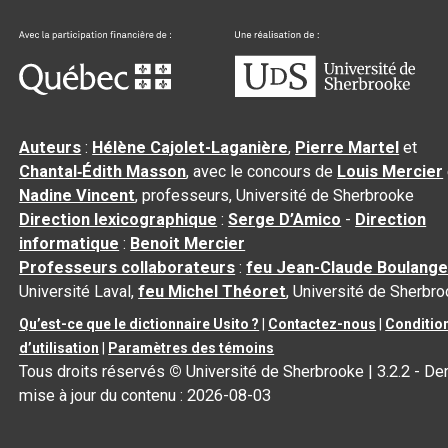
Auteurs
:
Hélène Cajolet-Laganière
,
Pierre Martel
et
Chantal‑Édith Masson
, avec le concours de
Louis Mercier
Nadine Vincent
, professeurs, Université de Sherbrooke
Direction lexicographique
:
Serge D’Amico
-
Direction
informatique
:
Benoit Mercier
Professeurs collaborateurs
:
feu Jean-Claude Boulange
Université Laval,
feu Michel Théoret
, Université de Sherbr
Qu’est-ce que le dictionnaire Usito ?
|
Contactez-nous
|
Conditio
d’utilisation
|
Paramètres des témoins
Tous droits réservés
©
Université de Sherbrooke |
3.2.2
- Der
mise à jour du contenu :
2026-08-03