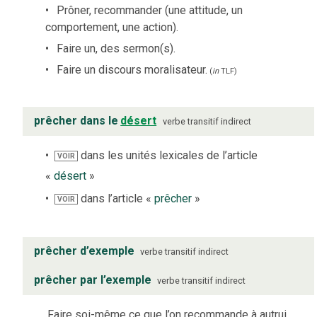
Prôner, recommander (une attitude, un
comportement, une action).
Faire un, des sermon(s).
Faire un discours moralisateur.
(
in
TLF
)
prêcher dans le
désert
verbe
transitif indirect
dans les unités lexicales de l’article
VOIR
«
désert
»
dans l’article «
prêcher
»
VOIR
prêcher d’exemple
verbe
transitif indirect
prêcher par l’exemple
verbe
transitif indirect
Faire soi-même ce que l’on recommande à autrui.