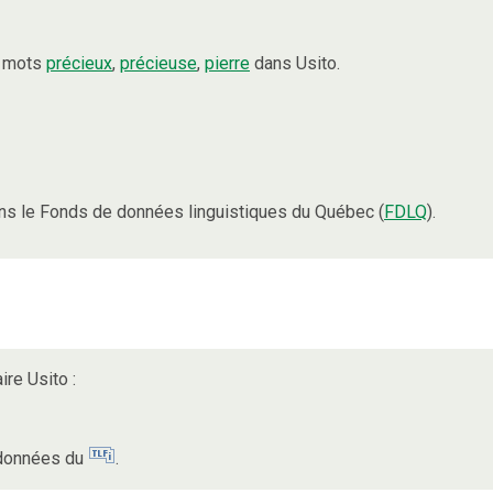
s mots
précieux
,
précieuse
,
pierre
dans Usito.
s le Fonds de données linguistiques du Québec (
FDLQ
).
ire Usito :
s données du
.