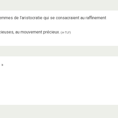
femmes de l’aristocratie qui se consacraient au raffinement
écieuses, au mouvement précieux.
(
in
TLF
)
e
»