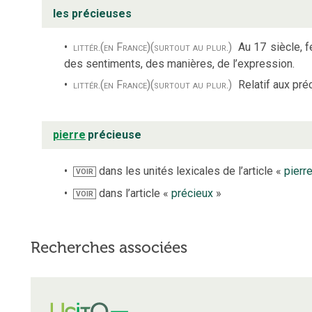
les précieuses
littér.
(en France)
(surtout au plur.)
Au 17
siècle, 
des sentiments, des manières, de l’expression.
littér.
(en France)
(surtout au plur.)
Relatif aux pr
pierre
précieuse
dans les unités lexicales de l’article «
pierr
VOIR
dans l’article «
précieux
»
VOIR
Recherches associées