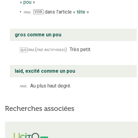
«
pou
»
fam.
dans l’article «
tête
»
VOIR
gros comme un pou
fam.
(par antiphrase)
Très petit.
Q/C
laid, excité comme un pou
fam.
Au plus haut degré.
Recherches associées