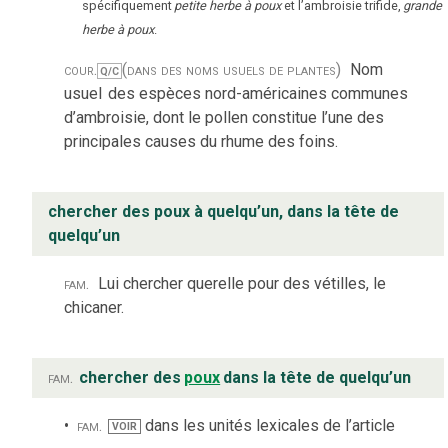
spécifiquement
petite herbe à poux
et l’ambroisie trifide,
grande
herbe à poux
.
cour.
(dans des noms usuels de plantes)
Nom
Q/C
usuel
des espèces nord-américaines communes
d’ambroisie, dont le pollen constitue l’une des
principales causes du rhume des foins.
chercher des poux à quelqu’un, dans la tête de
quelqu’un
fam.
Lui chercher querelle pour des vétilles, le
chicaner.
fam.
chercher des
poux
dans la tête de quelqu’un
fam.
dans les unités lexicales de l’article
VOIR