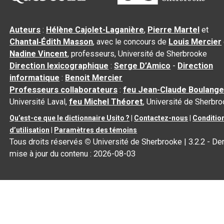
Auteurs
:
Hélène Cajolet-Laganière
,
Pierre Martel
et
Chantal‑Édith Masson
, avec le concours de
Louis Mercier
Nadine Vincent
, professeurs, Université de Sherbrooke
Direction lexicographique
:
Serge D’Amico
-
Direction
informatique
:
Benoit Mercier
Professeurs collaborateurs
:
feu Jean-Claude Boulange
Université Laval,
feu Michel Théoret
, Université de Sherbr
Qu’est-ce que le dictionnaire Usito ?
|
Contactez-nous
|
Conditio
d’utilisation
|
Paramètres des témoins
Tous droits réservés
©
Université de Sherbrooke |
3.2.2
- Der
mise à jour du contenu :
2026-08-03