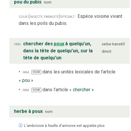
pou du pubis
nom
cour.
(insecte parasite)
spécialt
Espèce voisine vivant
dans les poils du pubis.
fam.
chercher des
poux
à quelqu’un,
verbe
transitif
dans la tête de quelqu’un, sur la
direct
tête de quelqu’un
fam.
dans les unités lexicales de l’article
VOIR
«
pou
»
fam.
dans l’article «
chercher
»
VOIR
herbe à poux
nom
L’ambroisie à feuille d’armoise est appelée plus