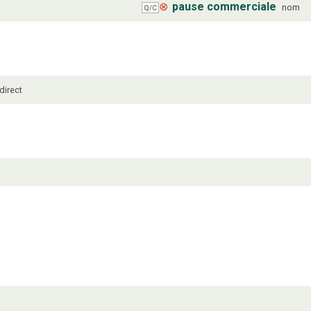
⊗
pause commerciale
nom
Q/C
 direct