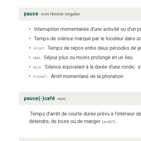
pause
nom
féminin
singulier
Interruption momentanée d’une activité ou d’un 
Temps de silence marqué par le locuteur dans un
sport
Temps de repos entre deux périodes de j
fam.
Séjour plus ou moins prolongé en un lieu.
mus.
Silence équivalant à la durée d’une ronde
;
s
phonét.
Arrêt momentané de la phonation.
pause(-)café
nom
Temps d’arrêt de courte durée prévu à l’intérieur d
détendre, de boire ou de manger.
(
in
GDT
)