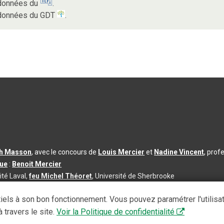
s données du
.
s données du GDT
.
th Masson
, avec le concours de
Louis Mercier
et
Nadine Vincent
, prof
que
:
Benoit Mercier
ité Laval,
feu Michel Théoret
, Université de Sherbrooke
s d’utilisation
|
Paramètres des témoins
iels à son bon fonctionnement. Vous pouvez paramétrer l'utilisa
se à jour du contenu :
2026-08-03
 travers le site.
Voir la Politique de confidentialité