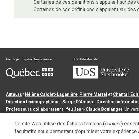
Certaines de ces définitions s’appuient sur de
Certaines de ces définitions s’appuient sur de
Auteurs
:
Hélène Cajolet-Laganière
,
Pierre Martel
et
Chantal‑Édi
Direction lexicographique
:
Serge D’Amico
-
Direction informati
Professeurs collaborateurs
:
feu Jean-Claude Boulanger
, Univers
Qu’est-ce que le dictionnaire Usito ?
|
Contactez-nous
|
Condition
Ce site Web utilise des fichiers témoins (
cookies
) essent
Tous droits réservés
©
Université de Sherbrooke |
3.2.2
- Dernière mi
facultatifs nous permettant d'optimiser votre expérience à