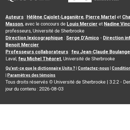
Auteurs
:
Hélène Cajolet-Laganière
,
Pierre Martel
et
Cha
Masson
, avec le concours de
Louis Mercier
et
Nadine Vin
professeurs, Université de Sherbrooke
Direction lexicographique
:
Serge D’Amico
-
Direction i
Benoit Mercier
Professeurs collaborateurs
:
feu Jean-Claude Boulange
Laval,
feu Michel Théoret
, Université de Sherbrooke
Qu’est-ce que le dictionnaire Usito ?
|
Contactez-nous
|
Condition
|
Paramètres des témoins
Tous droits réservés
©
Université de Sherbrooke |
3.2.2
- Der
jour du contenu :
2026-08-03