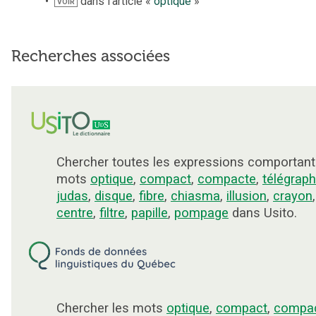
dans l’article «
optique
»
VOIR
Recherches associées
Chercher toutes les expressions comportant
mots
optique
,
compact
,
compacte
,
télégrap
judas
,
disque
,
fibre
,
chiasma
,
illusion
,
crayon
,
centre
,
filtre
,
papille
,
pompage
dans Usito.
Chercher les mots
optique
,
compact
,
compa