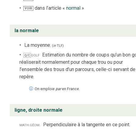
dans l’article «
normal
»
VOIR
la normale
La moyenne.
(
in
TLF
)
golf
Estimation du nombre de coups qu’un bon go
Q/C
réaliserait normalement pour chaque trou ou pour
l’ensemble des trous d’un parcours, celle-ci servant de
repère.
On emploie
par
en France.
ligne, droite normale
math.
géom.
Perpendiculaire à la tangente en ce point.