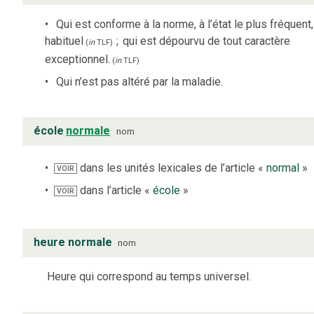
Qui est conforme à la norme, à l’état le plus fréquent,
habituel
;
qui est dépourvu de tout caractère
(
in
TLF
)
exceptionnel.
(
in
TLF
)
Qui n’est pas altéré par la maladie.
école
normale
nom
dans les unités lexicales de l’article «
normal
»
VOIR
dans l’article «
école
»
VOIR
heure normale
nom
Heure qui correspond au temps universel.