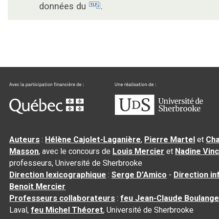
données du
.
Auteurs
:
Hélène Cajolet-Laganière
,
Pierre Martel
et
Cha
Masson
, avec le concours de
Louis Mercier
et
Nadine Vin
professeurs, Université de Sherbrooke
Direction lexicographique
:
Serge D’Amico
-
Direction i
Benoit Mercier
Professeurs collaborateurs
:
feu Jean-Claude Boulange
Laval,
feu Michel Théoret
, Université de Sherbrooke