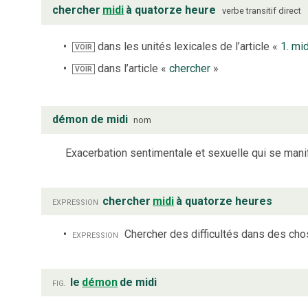
chercher
midi
à quatorze heure
verbe
transitif direct
dans les unités lexicales de l’article «
1. mid
VOIR
dans l’article «
chercher
»
VOIR
démon de midi
nom
Exacerbation sentimentale et sexuelle qui se manif
expression
chercher
midi
à quatorze heures
expression
Chercher des difficultés dans des ch
fig.
le
démon
de midi