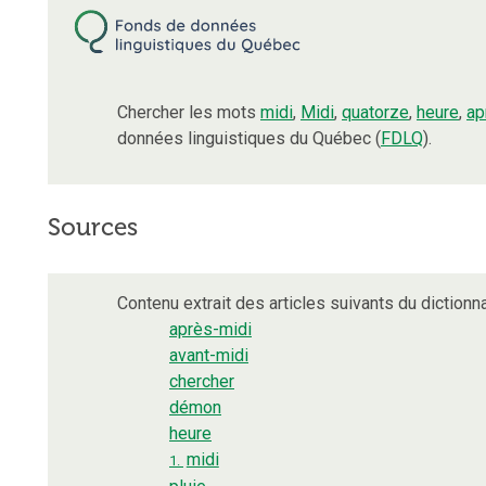
Chercher les mots
midi
,
Midi
,
quatorze
,
heure
,
ap
données linguistiques du Québec (
FDLQ
).
Sources
Contenu extrait des articles suivants du dictionna
après-midi
avant-midi
chercher
démon
heure
midi
1.