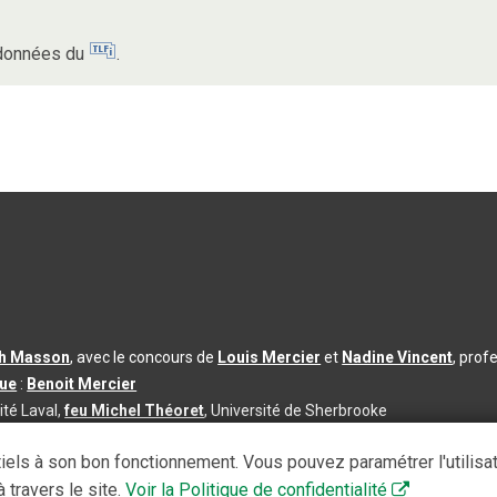
s données du
.
th Masson
, avec le concours de
Louis Mercier
et
Nadine Vincent
, prof
que
:
Benoit Mercier
ité Laval,
feu Michel Théoret
, Université de Sherbrooke
s d’utilisation
|
Paramètres des témoins
iels à son bon fonctionnement. Vous pouvez paramétrer l'utilisa
se à jour du contenu :
2026-08-03
 travers le site.
Voir la Politique de confidentialité