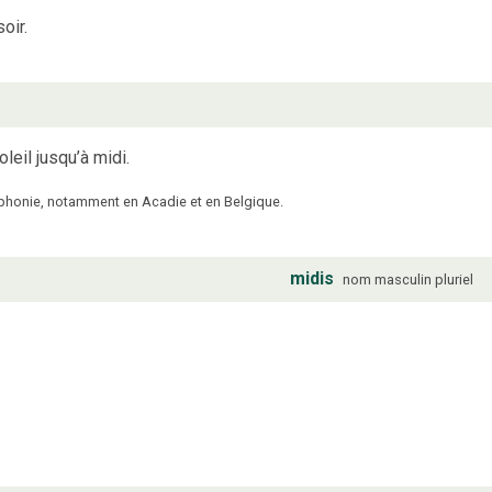
oir.
leil jusqu’à midi.
ophonie, notamment en Acadie et en Belgique.
midis
nom
masculin
pluriel