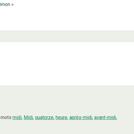
émon
»
s mots
midi
,
Midi
,
quatorze
,
heure
,
après-midi
,
avant-midi
,