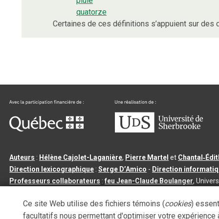
pluie
quatorze
Certaines de ces définitions s’appuient sur de
Auteurs
:
Hélène Cajolet-Laganière
,
Pierre Martel
et
Chantal‑Édi
Direction lexicographique
:
Serge D’Amico
-
Direction informati
Professeurs collaborateurs
:
feu Jean-Claude Boulanger
, Univers
Qu’est-ce que le dictionnaire Usito ?
|
Contactez-nous
|
Condition
Ce site Web utilise des fichiers témoins (
cookies
) essent
Tous droits réservés
©
Université de Sherbrooke |
3.2.2
- Dernière mi
facultatifs nous permettant d'optimiser votre expérience à