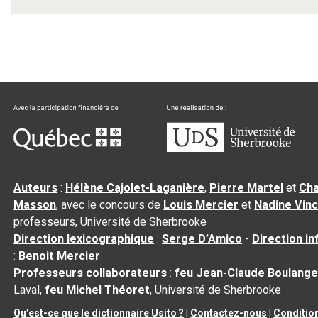
Auteurs
:
Hélène Cajolet-Laganière
,
Pierre Martel
et
Cha
Masson
, avec le concours de
Louis Mercier
et
Nadine Vin
professeurs, Université de Sherbrooke
Direction lexicographique
:
Serge D’Amico
-
Direction i
:
Benoit Mercier
Professeurs collaborateurs
:
feu Jean-Claude Boulange
Laval,
feu Michel Théoret
, Université de Sherbrooke
Qu’est-ce que le dictionnaire Usito ?
|
Contactez-nous
|
Conditio