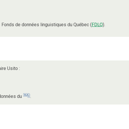
 Fonds de données linguistiques du Québec (
FDLQ
).
ire Usito :
s données du
.