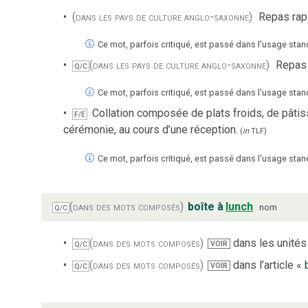
(dans les pays de culture anglo-saxonne)
Repas rapi
Ce mot, parfois critiqué, est passé dans l'usage stan
(dans les pays de culture anglo-saxonne)
Repas q
Q/C
Ce mot, parfois critiqué, est passé dans l'usage stan
Collation composée de plats froids, de pâtiss
F/E
cérémonie, au cours d’une réception.
(
in
TLF
)
Ce mot, parfois critiqué, est passé dans l'usage stan
(dans des mots composés)
boîte à
lunch
nom
Q/C
(dans des mots composés)
dans les unités 
VOIR
Q/C
(dans des mots composés)
dans l’article «
VOIR
Q/C