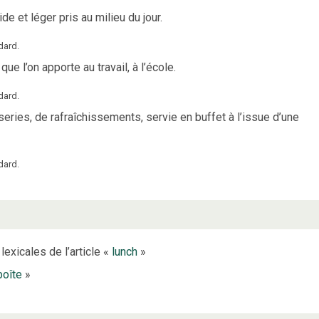
de et léger pris au milieu du jour.
dard.
ue l’on apporte au travail, à l’école.
dard.
eries, de rafraîchissements, servie en buffet à l’issue d’une
dard.
lexicales de l’article «
lunch
»
boîte
»