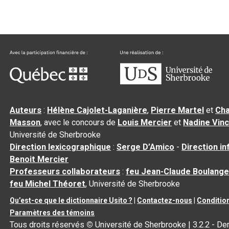
Auteurs
:
Hélène Cajolet-Laganière
,
Pierre Martel
et
Cha
Masson
, avec le concours de
Louis Mercier
et
Nadine Vin
Université de Sherbrooke
Direction lexicographique
:
Serge D’Amico
-
Direction i
Benoit Mercier
Professeurs collaborateurs
:
feu Jean-Claude Boulange
feu Michel Théoret
, Université de Sherbrooke
Qu’est-ce que le dictionnaire Usito ?
|
Contactez-nous
|
Condition
Paramètres des témoins
Tous droits réservés
©
Université de Sherbrooke |
3.2.2
- Der