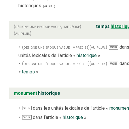
historiques.
(
in
GDT
)
(désigne une époque vague, imprécise)
temps
historiq
(au plur.)
(désigne une époque vague, imprécise)
(au plur.)
dans
VOIR
unités lexicales de l’article «
historique
»
(désigne une époque vague, imprécise)
(au plur.)
dans 
VOIR
«
temps
»
monument
historique
dans les unités lexicales de l’article «
monumen
VOIR
dans l’article «
historique
»
VOIR