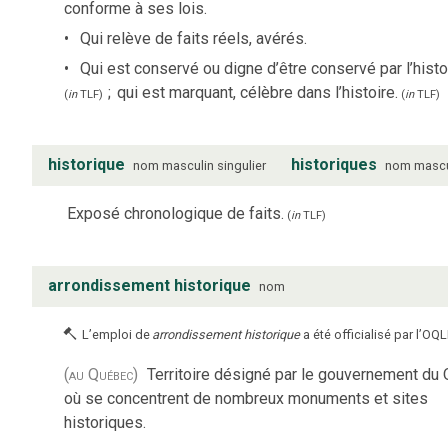
conforme à ses lois.
Qui relève de faits réels, avérés.
Qui est conservé ou digne d’être conservé par l’histo
;
qui est marquant, célèbre dans l’histoire.
(
in
TLF
)
(
in
TLF
)
historique
historiques
nom
masculin
singulier
nom
mascu
Exposé chronologique de faits.
(
in
TLF
)
arrondissement historique
nom
L’emploi de
arrondissement historique
a été officialisé par l’OQL
(au Québec)
Territoire désigné par le gouvernement du
où se concentrent de nombreux monuments et sites
historiques.