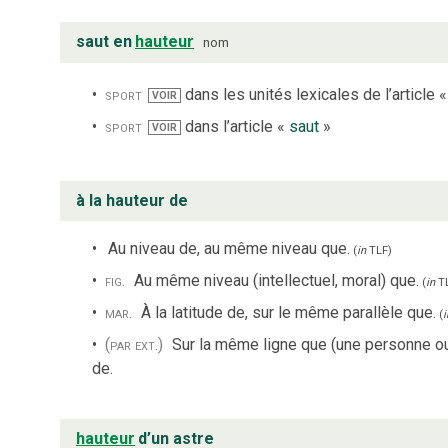
saut en
hauteur
nom
sport
dans les unités lexicales de l’article 
VOIR
sport
dans l’article «
saut
»
VOIR
à la hauteur de
Au niveau de, au même niveau que.
(
in
TLF
)
fig.
Au même niveau (intellectuel, moral) que.
(
in
T
mar.
À la latitude de, sur le même parallèle que.
(
i
(par ext.)
Sur la même ligne que (une personne o
de.
hauteur
d’un astre