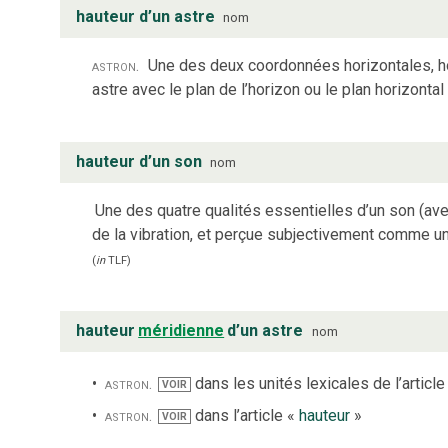
hauteur d’un astre
nom
astron.
Une des deux coordonnées horizontales, hora
astre avec le plan de l’horizon ou le plan horizontal
hauteur d’un son
nom
Une des quatre qualités essentielles d’un son (avec
de la vibration, et perçue subjectivement comme un
(
in
TLF
)
hauteur
méridienne
d’un astre
nom
astron.
dans les unités lexicales de l’article
VOIR
astron.
dans l’article «
hauteur
»
VOIR