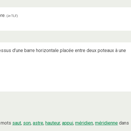
re.
(
in
TLF
)
essus d’une barre horizontale placée entre deux poteaux à une
s mots
saut
,
son
,
astre
,
hauteur
,
appui
,
méridien
,
méridienne
dans