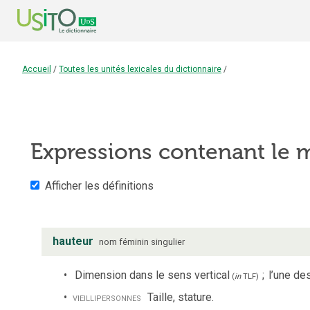
Accueil
/
Toutes les unités lexicales du dictionnaire
/
Expressions contenant le
Afficher les définitions
hauteur
nom
féminin
singulier
Dimension dans le sens vertical
;
l’une de
(
in
TLF
)
vieilli
personnes
Taille, stature.