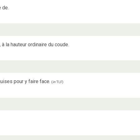
 de.
à la hauteur ordinaire du coude.
uises pour y faire face.
(
in
TLF
)