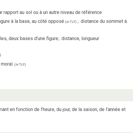
r rapport au sol ou à un autre niveau de référence.
figure à la base, au côté opposé
;
distance du sommet à
(
in
TLF
)
èles, deux bases d’une figure
;
distance, longueur
)
 moral.
(
in
TLF
)
iant en fonction de l’heure, du jour, de la saison, de l’année et