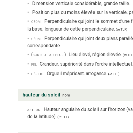
Dimension verticale considérable, grande taille.
Position plus ou moins élevée sur la verticale, pa
géom.
Perpendiculaire qui joint le sommet d’une 
la base, longueur de cette perpendiculaire.
(
in
TLF
)
géom.
Perpendiculaire qui joint deux plans parall
correspondante
(surtout au plur.)
Lieu élevé, région élevée.
(
in
TLF
fig.
Grandeur, supériorité dans l’ordre intellectuel,
péj.
fig.
Orgueil méprisant, arrogance.
(
in
TLF
)
hauteur du soleil
nom
astron.
Hauteur angulaire du soleil sur l’horizon (var
de la latitude).
(
in
TLF
)