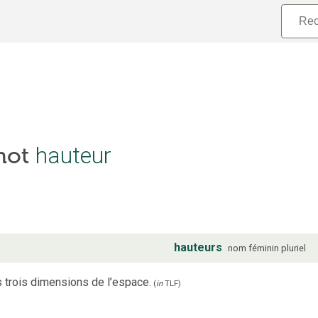
hauteur
 mot
hauteurs
nom
féminin
pluriel
s trois dimensions de l’espace.
(
in
TLF
)