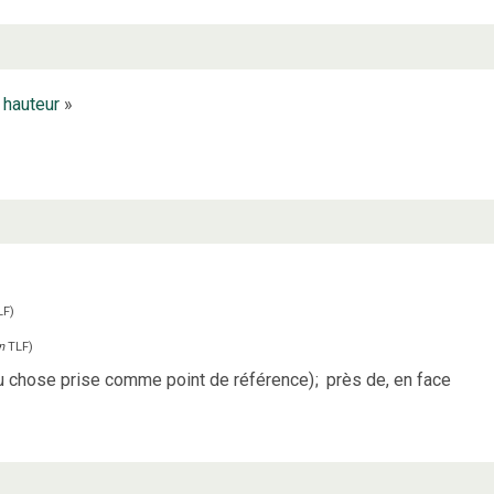
«
hauteur
»
LF
)
n
TLF
)
u chose prise comme point de référence)
;
près de, en face