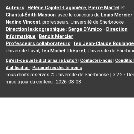
Auteurs
:
Hélène Cajolet-Laganière
,
Pierre Martel
et
Chantal‑Édith Masson
, avec le concours de
Louis Mercier
Nadine Vincent
, professeurs, Université de Sherbrooke
Direction lexicographique
:
Serge D’Amico
-
Direction
informatique
:
Benoit Mercier
Professeurs collaborateurs
:
feu Jean-Claude Boulange
Université Laval,
feu Michel Théoret
, Université de Sherbr
Qu’est-ce que le dictionnaire Usito ?
|
Contactez-nous
|
Conditio
d’utilisation
|
Paramètres des témoins
Tous droits réservés
©
Université de Sherbrooke |
3.2.2
- Der
mise à jour du contenu :
2026-08-03