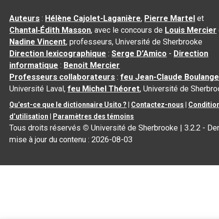
Auteurs
:
Hélène Cajolet-Laganière
,
Pierre Martel
et
Chantal‑Édith Masson
, avec le concours de
Louis Mercier
Nadine Vincent
, professeurs, Université de Sherbrooke
Direction lexicographique
:
Serge D’Amico
-
Direction
informatique
:
Benoit Mercier
Professeurs collaborateurs
:
feu Jean-Claude Boulange
Université Laval,
feu Michel Théoret
, Université de Sherbr
Qu’est-ce que le dictionnaire Usito ?
|
Contactez-nous
|
Conditio
d’utilisation
|
Paramètres des témoins
Tous droits réservés
©
Université de Sherbrooke |
3.2.2
- Der
mise à jour du contenu :
2026-08-03