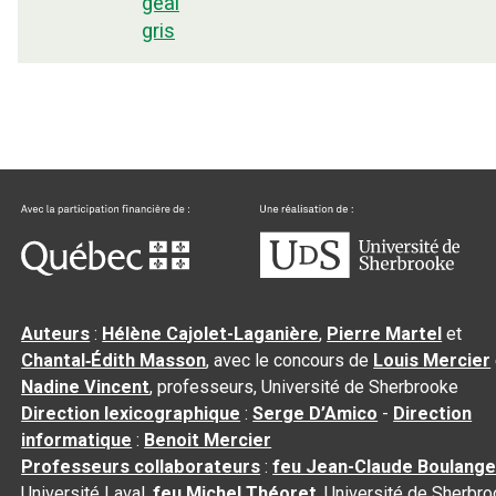
geai
gris
Auteurs
:
Hélène Cajolet-Laganière
,
Pierre Martel
et
Chantal‑Édith Masson
, avec le concours de
Louis Mercier
Nadine Vincent
, professeurs, Université de Sherbrooke
Direction lexicographique
:
Serge D’Amico
-
Direction
informatique
:
Benoit Mercier
Professeurs collaborateurs
:
feu Jean-Claude Boulange
Université Laval,
feu Michel Théoret
, Université de Sherbr