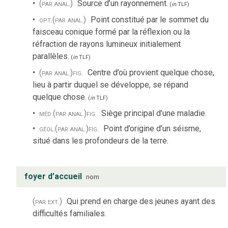
(par anal.)
Source d’un rayonnement.
(
in
TLF
)
opt.
(par anal.)
Point constitué par le sommet du
faisceau conique formé par la réflexion ou la
réfraction de rayons lumineux initialement
parallèles.
(
in
TLF
)
(par anal.)
fig.
Centre d’où provient quelque chose,
lieu à partir duquel se développe, se répand
quelque chose.
(
in
TLF
)
méd.
(par anal.)
fig.
Siège principal d’une maladie.
géol.
(par anal.)
fig.
Point d’origine d’un séisme,
situé dans les profondeurs de la terre.
foyer d’accueil
nom
(par ext.)
Qui prend en charge des jeunes ayant des
difficultés familiales.