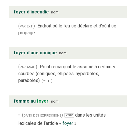
foyer d’incendie
nom
(par ext.)
Endroit où le feu se déclare et d’où il se
propage.
foyer d’une conique
nom
(par anal.)
Point remarquable associé à certaines
courbes (coniques, ellipses, hyperboles,
paraboles).
(
in
TLF
)
femme au
foyer
nom
(dans des expressions)
dans les unités
VOIR
lexicales de l’article «
foyer
»