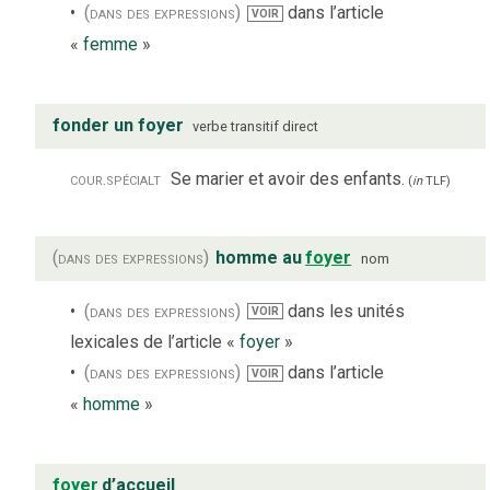
(dans des expressions)
dans l’article
VOIR
«
femme
»
fonder un foyer
verbe
transitif direct
cour.
spécialt
Se marier et avoir des enfants.
(
in
TLF
)
(dans des expressions)
homme au
foyer
nom
(dans des expressions)
dans les unités
VOIR
lexicales de l’article «
foyer
»
(dans des expressions)
dans l’article
VOIR
«
homme
»
foyer
d’accueil