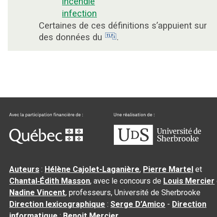
incendie
infection
Certaines de ces définitions s’appuient sur
des données du
.
Auteurs
:
Hélène Cajolet-Laganière
,
Pierre Martel
et
Chantal‑Édith Masson
, avec le concours de
Louis Mercier
Nadine Vincent
, professeurs, Université de Sherbrooke
Direction lexicographique
:
Serge D’Amico
-
Direction
informatique
:
Benoit Mercier