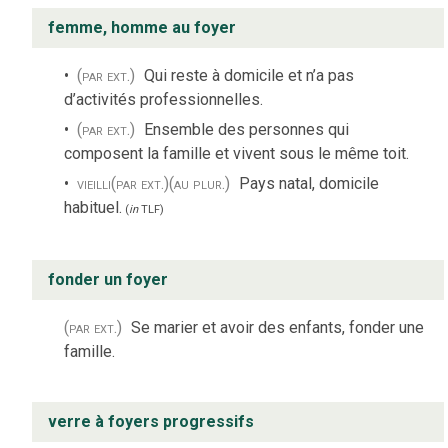
femme, homme au foyer
(par ext.)
Qui reste à domicile et n’a pas
d’activités professionnelles.
(par ext.)
Ensemble des personnes qui
composent la famille et vivent sous le même toit.
vieilli
(par ext.)
(au plur.)
Pays natal, domicile
habituel.
(
in
TLF
)
fonder un foyer
(par ext.)
Se marier et avoir des enfants, fonder une
famille.
verre à foyers progressifs