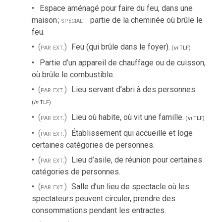
Espace aménagé pour faire du feu, dans une
maison
;
spécialt
partie de la cheminée où brûle le
feu.
(par ext.)
Feu (qui brûle dans le foyer).
(
in
TLF
)
Partie d’un appareil de chauffage ou de cuisson,
où brûle le combustible.
(par ext.)
Lieu servant d’abri à des personnes.
(
in
TLF
)
(par ext.)
Lieu où habite, où vit une famille.
(
in
TLF
)
(par ext.)
Établissement qui accueille et loge
certaines catégories de personnes.
(par ext.)
Lieu d’asile, de réunion pour certaines
catégories de personnes.
(par ext.)
Salle d’un lieu de spectacle où les
spectateurs peuvent circuler, prendre des
consommations pendant les entractes.