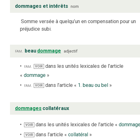
dommages et intérêts
nom
Somme versée à quelqu’un en compensation pour un
préjudice subi.
fam.
beau
dommage
adjectif
fam.
dans les unités lexicales de l’article
VOIR
«
dommage
»
fam.
dans l’article «
1. beau ou bel
»
VOIR
dommages
collatéraux
dans les unités lexicales de l’article «
dommag
VOIR
dans l’article «
collatéral
»
VOIR