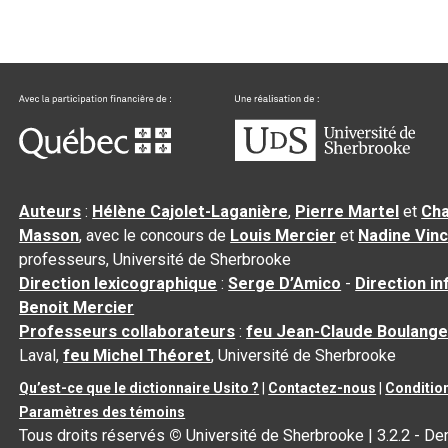
Auteurs
:
Hélène Cajolet-Laganière
,
Pierre Martel
et
Cha
Masson
, avec le concours de
Louis Mercier
et
Nadine Vin
professeurs, Université de Sherbrooke
Direction lexicographique
:
Serge D’Amico
-
Direction i
Benoit Mercier
Professeurs collaborateurs
:
feu Jean-Claude Boulange
Laval,
feu Michel Théoret
, Université de Sherbrooke
Qu’est-ce que le dictionnaire Usito ?
|
Contactez-nous
|
Condition
Paramètres des témoins
Tous droits réservés
©
Université de Sherbrooke |
3.2.2
- Der